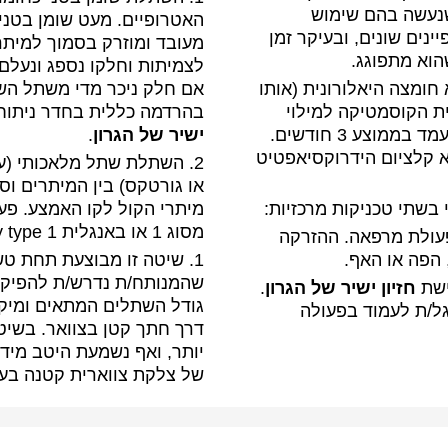
שנעשה בהם שימוש
האטרופיים. מעט שומן בטני 
ינים שונים, ובעיקר זמן
מעובד ומוזרק בסמוך למיתר
וא מתפוגג.
לצמיתות וחלקו נספג ונעלם
חומצה היאלורונית (אותו
אם חלק ניכר מדי משתל השו
ת הקוסמטיקה למילוי
בהרדמה כללית בחדר ניתוח
קמטים בעור הפנים) והוא מחזיק מעמד בממוצע 3 חודשים.
ישיר של הגרון
.
א קלציום הידרוקסיאפטיט
2. השתלת שתל מלאכותי (עש
או גורטקס) בין המיתרים וס
 בשתי טכניקות מרכזיות:
מיתרי הקול לקו האמצע. פע
מסוג 1 או באנגלית thyroplasty type 1.
פעולת מרפאה. ההזרקה
 הפה או האף.
1. שיטה זו מבוצעת תחת טש
שהמנותח/ת נדרש/ת להפיק ק
חזיון ישיר של הגרון
.
גודל השתלים המתאים ומי
גל/ת לעמוד בפעולה
דרך חתך קטן בצוואר. בשיטה
יותר, ואף נשמעת היטב מיד 
של צלקת צווארית קטנה בעו