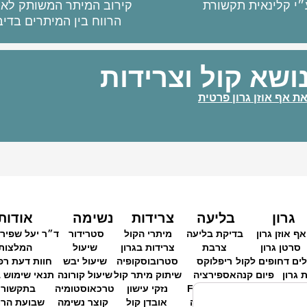
״י קלינאית תקשורת
קירוב המיתר המשותק לא
הרווח בין המיתרים בדיב
ושא קול וצרידות
את אף אוזן גרון פרטית
גרון
בליעה
צרידות
נשימה
אודות
אף אוזן גרון
בדיקת בליעה
מיתרי הקול
סטרידור
ד״ר יעל שפירא
סרטן גרון
צרבת
צרידות בגרון
שיעול
המלצות
לים דחופים לקול
ריפלוקס
סטרובוסקופיה
שיעול יבש
חוות דעת רפ
 גרון
פיום קנה
אספירציה
שיתוק מיתר קול
שיעול קורונה
תנאי שימוש 
בדיקת גרון
בדיקת FEES
נזקי עישון
טרכאוסטומיה
בתקשור
ריפוי בליעה
אובדן קול
קוצר נשימה
שבועת הרו