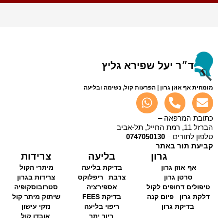
ד״ר יעל שפירא גליץ
מומחית אף אוזן גרון | הפרעות קול, נשימה ובליעה
כתובת המרפאה –
הברזל 11, רמת החייל, תל-אביב
טלפון לתורים –
0747050130
קביעת תור באתר
גרון
בליעה
צרידות
אף אוזן גרון
בדיקת בליעה
מיתרי הקול
סרטן גרון
צרבת
ריפלוקס
צרידות בגרון
טיפולים דחופים לקול
אספירציה
סטרובוסקופיה
דלקת גרון
פיום קנה
בדיקת FEES
שיתוק מיתר קול
בדיקת גרון
ריפוי בליעה
נזקי עישון
ריור יתר
אובדן קול