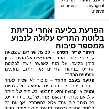
ה"עצב החוזר" או בלעז
recurrent laryngeal
nerve.
הפרעת בליעה אחרי כריתת
בלוטת התריס עלולה לנבוע
ממספר סיבות
חיתוך שרירי הסרט
– קבוצת שרירים שנמצאת
קדמית לבלוטת התריס ואחראיים על הנעת הגרון
בזמן בליעה. על מנת לאפשר גישה לבלוטת
התריס בניתוח שרירים אלו לרוב נחתכים
ומוסטים מהדרך.
פגיעה בעצב החוזר
– סיבוך לא שכיח לאחר
ניתוח כריתת בלוטת התריס. הפגיעה יכולה להיות
זמנית או קבועה והיא תתבטא בשיתוק של מיתר
קול. אם נכרתה רק אונה אחת של בלוטת התריס,
רק מיתר קול אחד עלול להשתתק, אך אם כל
בלוטת התריס נכרתת, תנועתיות שני מיתרי הקול