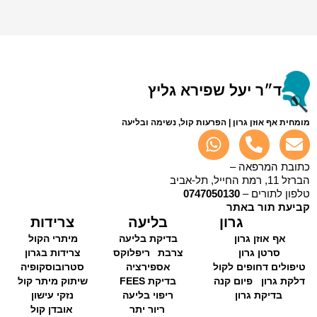
ד״ר יעל שפירא גליץ
מומחית אף אוזן גרון | הפרעות קול, נשימה ובליעה
כתובת המרפאה –
הברזל 11, רמת החייל, תל-אביב
טלפון לתורים –
0747050130
קביעת תור באתר
גרון
בליעה
צרידות
אף אוזן גרון
בדיקת בליעה
מיתרי הקול
סרטן גרון
צרבת
ריפלוקס
צרידות בגרון
טיפולים דחופים לקול
אספירציה
סטרובוסקופיה
דלקת גרון
פיום קנה
בדיקת FEES
שיתוק מיתר קול
בדיקת גרון
ריפוי בליעה
נזקי עישון
ריור יתר
אובדן קול