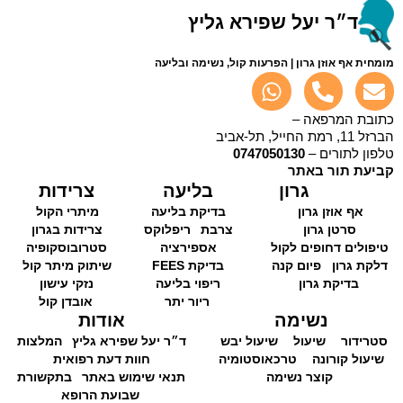
ד״ר יעל שפירא גליץ
מומחית אף אוזן גרון | הפרעות קול, נשימה ובליעה
כתובת המרפאה –
הברזל 11, רמת החייל, תל-אביב
טלפון לתורים –
0747050130
קביעת תור באתר
גרון
בליעה
צרידות
אף אוזן גרון
בדיקת בליעה
מיתרי הקול
סרטן גרון
צרבת
ריפלוקס
צרידות בגרון
טיפולים דחופים לקול
אספירציה
סטרובוסקופיה
דלקת גרון
פיום קנה
בדיקת FEES
שיתוק מיתר קול
בדיקת גרון
ריפוי בליעה
נזקי עישון
ריור יתר
אובדן קול
נשימה
אודות
סטרידור
שיעול
שיעול יבש
ד״ר יעל שפירא גליץ
המלצות
שיעול קורונה
טרכאוסטומיה
חוות דעת רפואית
קוצר נשימה
תנאי שימוש באתר
בתקשורת
שבועת הרופא