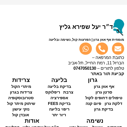
ד״ר יעל שפירא גליץ
מומחית אף אוזן גרון | הפרעות קול, נשימה ובליעה
כתובת המרפאה –
הברזל 11, רמת החייל, תל-אביב
טלפון לתורים –
0747050130
קביעת תור באתר
גרון
בליעה
צרידות
אף אוזן גרון
בדיקת בליעה
מיתרי הקול
סרטן גרון
צרבת
ריפלוקס
צרידות בגרון
טיפולים דחופים לקול
אספירציה
סטרובוסקופיה
דלקת גרון
פיום קנה
בדיקת FEES
שיתוק מיתר קול
בדיקת גרון
ריפוי בליעה
נזקי עישון
ריור יתר
אובדן קול
נשימה
אודות