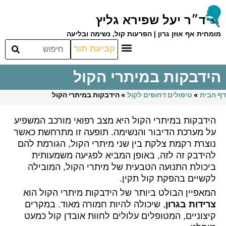
ד״ר יעל שפירא גליץ
מומחית אף אוזן גרון | הפרעות קול, נשימה ובליעה
קביעת תור
הידבקות במיתרי הקול
דף הבית
»
טיפולים דחופים לקול
»
הידבקות במיתרי הקול
הידבקות במיתרי הקול היא מצב רפואי מורכב המשפיע
על מערכת הדיבור והנשימה. תופעה זו מתרחשת כאשר
נוצרת רקמת צלקת בין שני מיתרי הקול, הגורמת להם
להידבק זה לזה, באופן המביא לפגיעה משמעותית
ביכולת התנועה הטבעית של מיתרי הקול, המובילה
לקשיים בהפקת קול תקין.
המאפיין הבולט ביותר של הידבקות מיתרי הקול הוא
צרידות בגרון
, שיכולה להיות חמורה מאוד. במקרים
קיצוניים, המטופלים עלולים לחוות אובדן קול כמעט