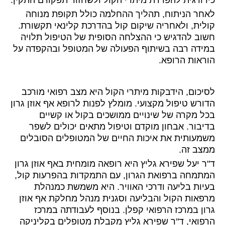
כירורגית להפרדת מיתרי הקול ולשחזור תפקודם התקין.
לאחר הניתוח, תהליך ההחלמה כולל תקופת מנוחה
קולית, ולאחריה שיקום קול בהדרכת קלינאי תקשורת.
חשוב להדגיש כי ההצלחה הסופית של הטיפול תלויה
במידה רבה בשיתוף הפעולה של המטופל ובהקפדה על
הוראות הרופא.
לסיכום, הידבקות מיתרי הקול היא מצב רפואי מורכב
הדורש טיפול מקצועי. מומלץ לפנות לרופא אף אוזן גרון
בכל מקרה של שינויים ממושכים בקול או קשיים
בדיבור. אבחון מוקדם וטיפול מתאים יכולים לשפר
משמעותית את איכות החיים של המטופלים הסובלים
ממצב זה.
ד"ר יעל שפירא גליץ היא רופאה מומחית באף אוזן גרון
המתמחה ברפואת הגרון, עם התמקדות בהפרעות קול,
בעיות בליעה ודרכי האוויר. היא משמשת כמנהלת
מרפאות הקול והבליעה וסגנית מנהל מחלקת אף אוזן
גרון במרכז הרפואי קפלן. בנוסף לעבודתה במרכז
הרפואי, ד"ר שפירא גליץ מקבלת מטופלים בקליניקה