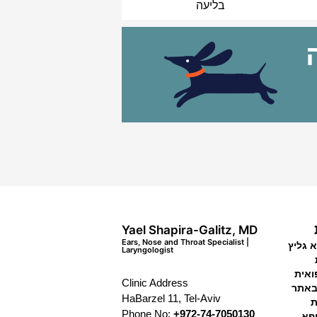
בליעה
Yael Shapira-Galitz, MD
Ears, Nose and Throat Specialist |
 גליץ
Laryngologist
ואית
Clinic Address
באתר
HaBarzel 11, Tel-Aviv
ת
Phone No:
+972-74-7050130
פא