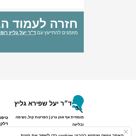
חזרה לעמוד הב
מוזמנים להתייעץ עם
ד"ר יעל גליץ רופ
ד״ר יעל שפירא גליץ
טיפו
מומחית אף אוזן גרון | הפרעות קול, נשימה
דלקת
ובליעה
Close GDPR Cookie Banner
האתר עושה שימוש בקבצי cookies כדי לשפר את חווית