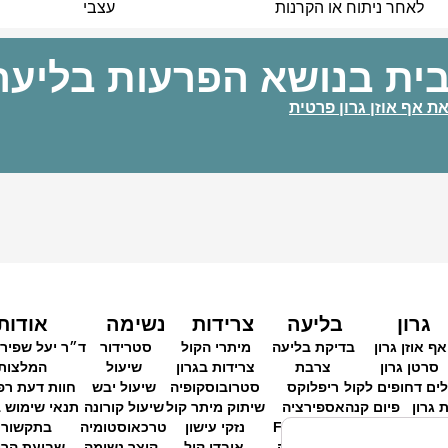
לאחר ניתוח או הקרנות
עצבי
ית בנושא הפרעות בליעה
את אף אוזן גרון פרטית
גרון
בליעה
צרידות
נשימה
אודות
אף אוזן גרון
בדיקת בליעה
מיתרי הקול
סטרידור
ד״ר יעל שפירא
סרטן גרון
צרבת
צרידות בגרון
שיעול
המלצות
לים דחופים לקול
ריפלוקס
סטרובוסקופיה
שיעול יבש
חוות דעת רפ
 גרון
פיום קנה
אספירציה
שיתוק מיתר קול
שיעול קורונה
תנאי שימוש 
בדיקת גרון
בדיקת FEES
נזקי עישון
טרכאוסטומיה
בתקשור
ריפוי בליעה
אובדן קול
קוצר נשימה
שבועת הרו